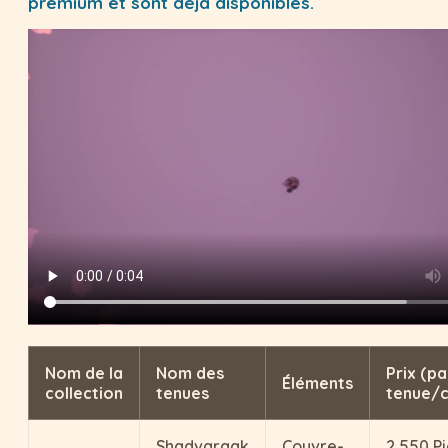
premium et sont déjà disponibles.
Nom de la
Nom des
Prix (pa
Éléments
collection
tenues
tenue/c
Shadvaraak
Couvre-
2 550 P