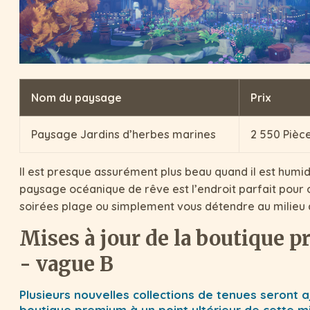
Nom du paysage
Prix
Paysage Jardins d’herbes marines
2 550 Pièce
Il est presque assurément plus beau quand il est humid
paysage océanique de rêve est l’endroit parfait pour 
soirées plage ou simplement vous détendre au milieu
Mises à jour de la boutique 
- vague B
Plusieurs nouvelles collections de tenues seront a
boutique premium à un point ultérieur de cette mi