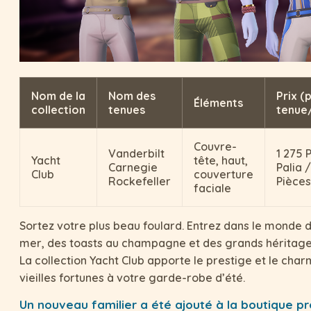
Nom de la
Nom des
Prix (
Éléments
collection
tenues
tenue/
Couvre-
Vanderbilt
1 275 
Yacht
tête, haut,
Carnegie
Palia 
Club
couverture
Rockefeller
Pièces
faciale
Sortez votre plus beau foulard. Entrez dans le monde 
mer, des toasts au champagne et des grands héritages
La collection Yacht Club apporte le prestige et le cha
vieilles fortunes à votre garde-robe d’été.
Un nouveau familier a été ajouté à la boutique p